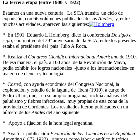
La tercera etapa (entre 1900 y 1922)
Estamos en una nueva centuria. La SCA transita un ciclo de
expansión, con 66 volúmenes publicados de sus
Anales
, y, entre
muchas actividades, aparecen las siguientes:
* En 1901, Eduardo L Holmberg dictó la conferencia
De siglo a
siglo
, con motivo del 29º aniversario de la SCA, entre los presentes
estaba el presidente del país Julio A Roca.
* Realiza el
Congreso Científico Internacional Americano
de 1910.
De esa manera, el país, a 100 años de la Revolución de Mayo,
podía exhibir los logros nacionales -junto a los internacionales- en
materia de ciencia y tecnología.
* Costeó, con ayuda económica del Congreso Nacional, la
exploración y estudio de la laguna de Iberá (1910), a cargo de
Pedro Uhart, que, en su amplio programa, incluía análisis del
paludismo y fiebres infecciosas, muy propias de esta zona de la
provincia de Corrientes. Los resultados fueron publicados en un
número de los
Anales
del año siguiente.
* Apoyó a fijación de la hora legal argentina.
* Avaló la publicación
Evolución de las Ciencias en la República
Argentina
(1872-1922), rigurosa como labor científico-histórica,