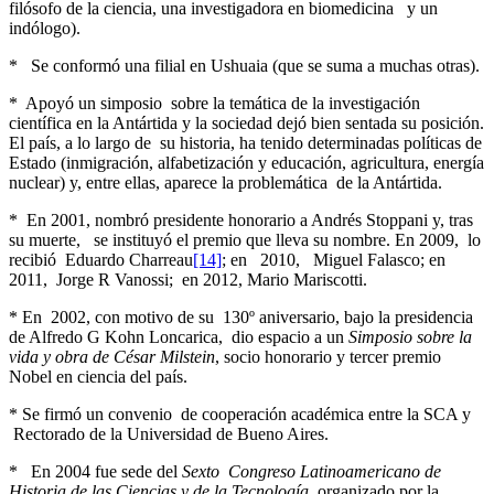
filósofo de la ciencia, una investigadora en biomedicina y un
indólogo).
* Se conformó una filial en Ushuaia (que se suma a muchas otras).
* Apoyó un simposio sobre la temática de la investigación
científica en la Antártida y la sociedad dejó bien sentada su posición.
El país, a lo largo de su historia, ha tenido determinadas políticas de
Estado (inmigración, alfabetización y educación, agricultura, energía
nuclear) y, entre ellas, aparece la problemática de la Antártida.
* En 2001, nombró presidente honorario a Andrés Stoppani y, tras
su muerte, se instituyó el premio que lleva su nombre. En 2009, lo
recibió Eduardo Charreau
[14]
; en 2010, Miguel Falasco; en
2011, Jorge R Vanossi; en 2012, Mario Mariscotti.
* En 2002, con motivo de su 130º aniversario, bajo la presidencia
de Alfredo G Kohn Loncarica, dio espacio a un
Simposio sobre la
vida y obra de César Milstein
, socio honorario y tercer premio
Nobel en ciencia del país.
* Se firmó un convenio de cooperación académica entre la SCA y
Rectorado de la Universidad de Bueno Aires.
* En 2004 fue sede del
Sexto Congreso Latinoamericano de
Historia de las Ciencias y de la Tecnología
, organizado por la