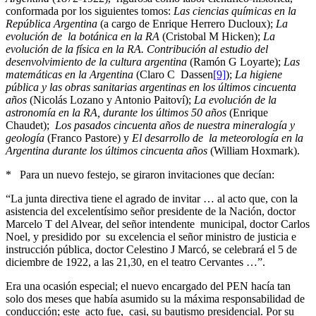
conformada por los siguientes tomos:
Las ciencias químicas en la
República Argentina
(a cargo de Enrique Herrero Ducloux);
La
evolución de la botánica en la RA
(Cristobal M Hicken);
La
evolución de la física en la RA. Contribución al estudio del
desenvolvimiento de la cultura argentina
(Ramón G Loyarte);
Las
matemáticas en la Argentina
(Claro C Dassen
[9]
);
La higiene
pública y las obras sanitarias argentinas en los últimos cincuenta
años
(Nicolás Lozano y Antonio Paitoví);
La evolución de la
astronomía en la RA, durante los últimos 50 años
(Enrique
Chaudet);
Los pasados cincuenta años de nuestra mineralogía y
geología
(Franco Pastore) y
El desarrollo de la meteorología en la
Argentina durante los últimos cincuenta años
(William Hoxmark).
* Para un nuevo festejo, se giraron invitaciones que decían:
“La junta directiva tiene el agrado de invitar … al acto que, con la
asistencia del excelentísimo señor presidente de la Nación, doctor
Marcelo T del Alvear, del señor intendente municipal, doctor Carlos
Noel, y presidido por su excelencia el señor ministro de justicia e
instrucción pública, doctor Celestino J Marcó, se celebrará el 5 de
diciembre de 1922, a las 21,30, en el teatro Cervantes …”.
Era una ocasión especial; el nuevo encargado del PEN hacía tan
solo dos meses que había asumido su la máxima responsabilidad de
conducción; este acto fue, casi, su bautismo presidencial. Por su