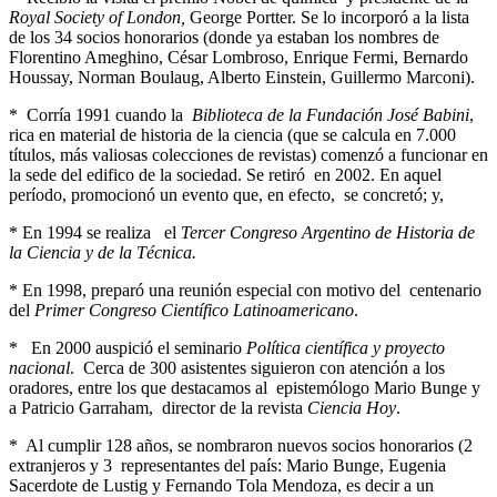
Royal Society of London,
George Portter. Se lo incorporó a la lista
de los 34 socios honorarios (donde ya estaban los nombres de
Florentino Ameghino, César Lombroso, Enrique Fermi, Bernardo
Houssay, Norman Boulaug, Alberto Einstein, Guillermo Marconi).
* Corría 1991 cuando la
Biblioteca de la Fundación José Babini
,
rica en material de historia de la ciencia (que se calcula en 7.000
títulos, más valiosas colecciones de revistas) comenzó a funcionar en
la sede del edifico de la sociedad. Se retiró en 2002. En aquel
período, promocionó un evento que, en efecto, se concretó; y,
* En 1994 se realiza el
Tercer Congreso Argentino de Historia de
la Ciencia y de la Técnica.
* En 1998, preparó una reunión especial con motivo del centenario
del
Primer Congreso Científico Latinoamericano
.
* En 2000 auspició el seminario
Política científica y proyecto
nacional
. Cerca de 300 asistentes siguieron con atención a los
oradores, entre los que destacamos al epistemólogo Mario Bunge y
a Patricio Garraham, director de la revista
Ciencia Hoy
.
* Al cumplir 128 años, se nombraron nuevos socios honorarios (2
extranjeros y 3 representantes del país: Mario Bunge, Eugenia
Sacerdote de Lustig y Fernando Tola Mendoza, es decir a un