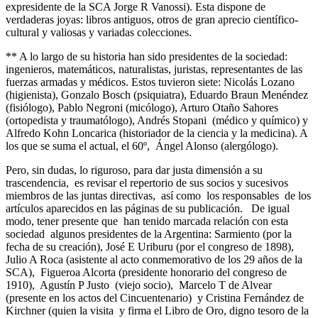
expresidente de la SCA Jorge R Vanossi). Esta dispone de
verdaderas joyas: libros antiguos, otros de gran aprecio científico-
cultural y valiosas y variadas colecciones.
** A lo largo de su historia han sido presidentes de la sociedad:
ingenieros, matemáticos, naturalistas, juristas, representantes de las
fuerzas armadas y médicos. Estos tuvieron siete: Nicolás Lozano
(higienista), Gonzalo Bosch (psiquiatra), Eduardo Braun Menéndez
(fisiólogo), Pablo Negroni (micólogo), Arturo Otaño Sahores
(ortopedista y traumatólogo), Andrés Stopani (médico y químico) y
Alfredo Kohn Loncarica (historiador de la ciencia y la medicina). A
los que se suma el actual, el 60º, Ángel Alonso (alergólogo).
Pero, sin dudas, lo riguroso, para dar justa dimensión a su
trascendencia, es revisar el repertorio de sus socios y sucesivos
miembros de las juntas directivas, así como los responsables de los
artículos aparecidos en las páginas de su publicación. De igual
modo, tener presente que han tenido marcada relación con esta
sociedad algunos presidentes de la Argentina: Sarmiento (por la
fecha de su creación), José E Uriburu (por el congreso de 1898),
Julio A Roca (asistente al acto conmemorativo de los 29 años de la
SCA), Figueroa Alcorta (presidente honorario del congreso de
1910), Agustín P Justo (viejo socio), Marcelo T de Alvear
(presente en los actos del Cincuentenario) y Cristina Fernández de
Kirchner (quien la visita y firma el Libro de Oro, digno tesoro de la