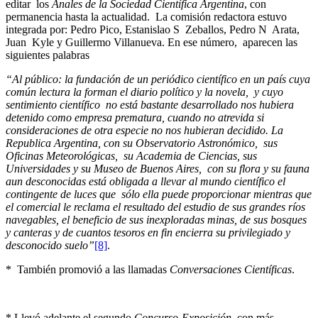
editar los
Anales de la Sociedad Científica Argentina
, con
permanencia hasta la actualidad. La comisión redactora estuvo
integrada por: Pedro Pico, Estanislao S Zeballos, Pedro N Arata,
Juan Kyle y Guillermo Villanueva. En ese número, aparecen las
siguientes palabras
“Al público: la fundación de un periódico científico en un país cuya
común lectura la forman el diario político y la novela, y cuyo
sentimiento científico no está bastante desarrollado nos hubiera
detenido como empresa prematura, cuando no atrevida si
consideraciones de otra especie no nos hubieran decidido. La
Republica Argentina, con su Observatorio Astronómico, sus
Oficinas Meteorológicas, su Academia de Ciencias, sus
Universidades y su Museo de Buenos Aires, con su flora y su fauna
aun desconocidas está obligada a llevar al mundo científico el
contingente de luces que sólo ella puede proporcionar mientras que
el comercial le reclama el resultado del estudio de sus grandes ríos
navegables, el beneficio de sus inexploradas minas, de sus bosques
y canteras y de cuantos tesoros en fin encierra su privilegiado y
desconocido suelo”
[8]
.
* También promovió a las llamadas
Conversaciones Científicas
.
* Llevó adelante el segundo
Concurso-Exposición
, con más