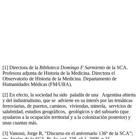
[1] Directora de la
Biblioteca Domingo F
Sarmiento
de la SCA.
Profesora adjunta de Historia de la Medicina. Directora el
Observatorio de Historia de la Medicina. Departamento de
Humanidades Médicas (FM/UBA).
[2] En efecto, la sociedad ha sido paladín de una Argentina abierta
y del industrialismo, que se advierte en su interés por las temáticas
ferroviarias, de puertos, caminos, viviendas, minería, servicios de
salubridad, estudios geográficos, geológicos y del subsuelo (que
ayudaron a la ocupación territorial y a la colonización posterior) y
unas cuantas más.
[3] Vanossi, Jorge R, “Discurso en el aniversario 136º de la SCA”;
en:
Anales de la SCA. Bs As, vol 238, nº 1, 2009, p 31.