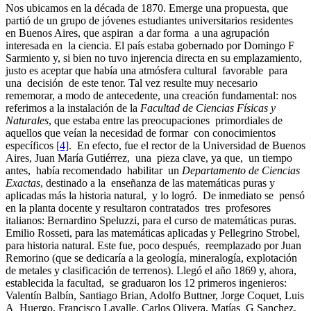
Nos ubicamos en la década de 1870. Emerge una propuesta, que
partió de un grupo de jóvenes estudiantes universitarios residentes
en Buenos Aires, que aspiran a dar forma a una agrupación
interesada en la ciencia. El país estaba gobernado por Domingo F
Sarmiento y, si bien no tuvo injerencia directa en su emplazamiento,
justo es aceptar que había una atmósfera cultural favorable para
una decisión de este tenor. Tal vez resulte muy necesario
rememorar, a modo de antecedente, una creación fundamental: nos
referimos a la instalación de la
Facultad de Ciencias Físicas y
Naturales
, que estaba entre las preocupaciones primordiales de
aquellos que veían la necesidad de formar con conocimientos
específicos
[4]
. En efecto, fue el rector de la Universidad de Buenos
Aires, Juan María Gutiérrez, una pieza clave, ya que, un tiempo
antes, había recomendado habilitar un
Departamento de Ciencias
Exactas
, destinado a la enseñanza de las matemáticas puras y
aplicadas más la historia natural, y lo logró. De inmediato se pensó
en la planta docente y resultaron contratados tres profesores
italianos: Bernardino Speluzzi, para el curso de matemáticas puras.
Emilio Rosseti, para las matemáticas aplicadas y Pellegrino Strobel,
para historia natural. Este fue, poco después, reemplazado por Juan
Remorino (que se dedicaría a la geología, mineralogía, explotación
de metales y clasificación de terrenos). Llegó el año 1869 y, ahora,
establecida la facultad, se graduaron los 12 primeros ingenieros:
Valentín Balbín, Santiago Brian, Adolfo Buttner, Jorge Coquet, Luis
A Huergo, Francisco Lavalle, Carlos Olivera, Matías G Sanchez,