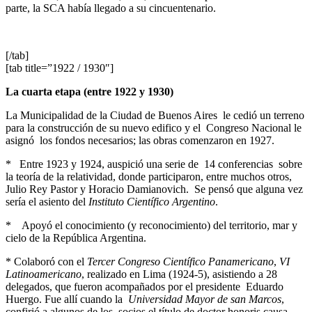
parte, la SCA había llegado a su cincuentenario.
[/tab]
[tab title=”1922 / 1930″]
La cuarta etapa (entre 1922 y 1930)
La Municipalidad de la Ciudad de Buenos Aires le cedió un terreno
para la construcción de su nuevo edifico y el Congreso Nacional le
asignó los fondos necesarios; las obras comenzaron en 1927.
* Entre 1923 y 1924, auspició una serie de 14 conferencias sobre
la teoría de la relatividad, donde participaron, entre muchos otros,
Julio Rey Pastor y Horacio Damianovich. Se pensó que alguna vez
sería el asiento del
Instituto Científico Argentino
.
* Apoyó el conocimiento (y reconocimiento) del territorio, mar y
cielo de la República Argentina.
* Colaboró con el
Tercer Congreso Científico Panamericano
,
VI
Latinoamericano
, realizado en Lima (1924-5), asistiendo a 28
delegados, que fueron acompañados por el presidente Eduardo
Huergo. Fue allí cuando la
Universidad Mayor de san Marcos
,
confirió a algunos de los socios el título de doctor honoris causa,