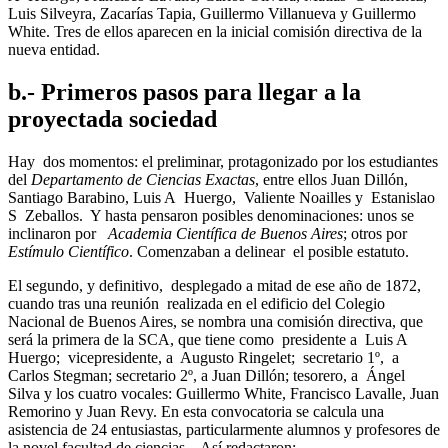
Luis Silveyra, Zacarías Tapia, Guillermo Villanueva y Guillermo
White. Tres de ellos aparecen en la inicial comisión directiva de la
nueva entidad.
b.- Primeros pasos para llegar a la
proyectada sociedad
Hay dos momentos: el preliminar, protagonizado por los estudiantes
del
Departamento de Ciencias Exactas
, entre ellos Juan Dillón,
Santiago Barabino, Luis A Huergo, Valiente Noailles y Estanislao
S Zeballos. Y hasta pensaron posibles denominaciones: unos se
inclinaron por
Academia Científica de Buenos Aires
; otros por
Estímulo Científico
. Comenzaban a delinear el posible estatuto.
El segundo, y definitivo, desplegado a mitad de ese año de 1872,
cuando tras una reunión realizada en el edificio del Colegio
Nacional de Buenos Aires, se nombra una comisión directiva, que
será la primera de la SCA, que tiene como presidente a Luis A
Huergo; vicepresidente, a Augusto Ringelet; secretario 1º, a
Carlos Stegman; secretario 2º, a Juan Dillón; tesorero, a Ángel
Silva y los cuatro vocales: Guillermo White, Francisco Lavalle, Juan
Remorino y Juan Revy. En esta convocatoria se calcula una
asistencia de 24 entusiastas, particularmente alumnos y profesores de
la novel facultad de ciencias. Así redactaron: