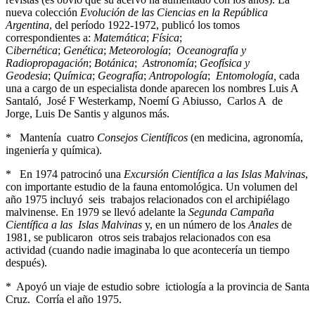
nueva colección
Evolución de las Ciencias en la República
Argentina
, del período 1922-1972, publicó los tomos
correspondientes a:
Matemática
;
Física
;
C
ibernética
;
Genética
;
Meteorología
;
Oceanografía y
Radiopropagación
;
Botánica
;
Astronomía
;
Geofísica y
Geodesia
;
Química
;
Geografía
;
Antropología
;
Entomología,
cada
una a cargo de un especialista donde aparecen los nombres Luis A
Santaló, José F Westerkamp, Noemí G Abiusso, Carlos A de
Jorge, Luis De Santis y algunos más.
* Mantenía cuatro
Consejos Científicos
(en medicina, agronomía,
ingeniería y química).
* En 1974 patrocinó una
Excursión Científica a las Islas Malvinas
,
con importante estudio de la fauna entomológica. Un volumen del
año 1975 incluyó seis trabajos relacionados con el archipiélago
malvinense. En 1979 se llevó adelante la
Segunda Campaña
Científica a las Islas Malvinas
y, en un número de los
Anales
de
1981, se publicaron otros seis trabajos relacionados con esa
actividad (cuando nadie imaginaba lo que acontecería un tiempo
después).
* Apoyó un viaje de estudio sobre ictiología a la provincia de Santa
Cruz. Corría el año 1975.