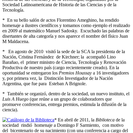
Sociedad Latinoamericana de Historia de las Ciencias y de la
Tecnología.
* En su bello salón de actos Florentino Ameghino, ha rendido
homenaje a ilustres científicos y tomamos como ejemplo el realizado
en 2009 al matemático Manuel Sadosky. Escuchado las palabras de
disertantes de alta categoría y nos aparece el nombre del físico Juan
M Maldacena.
* En agosto de 2010 visitó la sede de la SCA la presidenta de la
Nación, Cristina Fernández de Kirchner; la acompañó Lino
Barañao, el primer ministro de Ciencia, Tecnología y Renovación
Productiva de nuestro país (cargo recientemente creado). En la
oportunidad se entregaron los
Premios Houssay
a 16 investigadores
y, por primera vez, la Distinción Investigador de la Nación
Argentina, que fue para Esteban A Brignole.
* También se organizó, dentro de la sociedad, un nuevo instituto, el
Luis A Huego
(que reúne a un grupo de colaboradores que
promueve conferencias, entrega premios, estimula la difusión de la
ciencia).
* En abril de 2011, la
Biblioteca
de la
sociedad rindió homenaje a Domingo F Sarmiento, con motivo
del bicentenario de su nacimiento (con una conferencia a cargo del